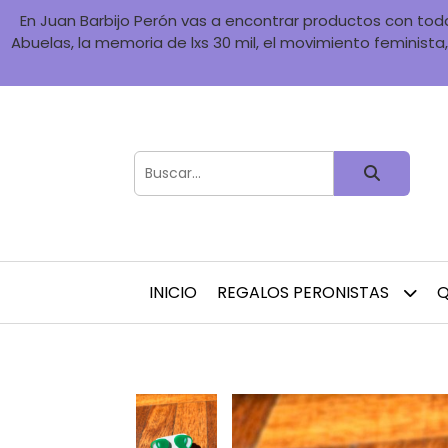
En Juan Barbijo Perón vas a encontrar productos con toda 
Abuelas, la memoria de lxs 30 mil, el movimiento feminista, 
INICIO
REGALOS PERONISTAS
Q