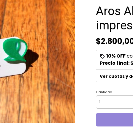
Aros A
impres
$2.800,0
10% OFF
co
Precio final:
$
Ver cuotas y 
Cantidad