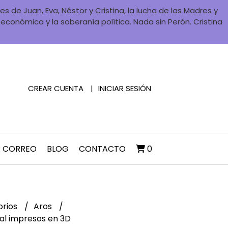
 de Juan, Eva, Néstor y Cristina, la lucha de las Madres y
a económica y la soberanía política. Nada sin Perón. Cristina
CREAR CUENTA
INICIAR SESIÓN
R CORREO
BLOG
CONTACTO
0
orios
Aros
al impresos en 3D