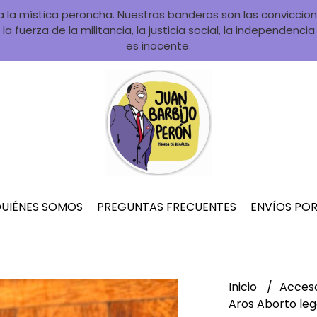
la mística peroncha. Nuestras banderas son las convicciones
la fuerza de la militancia, la justicia social, la independenci
es inocente.
UIÉNES SOMOS
PREGUNTAS FRECUENTES
ENVÍOS PO
Inicio
Acces
Aros Aborto leg