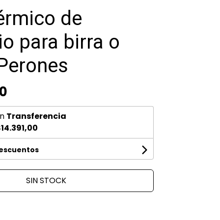
érmico de
o para birra o
 Perones
00
n
Transferencia
14.391,00
descuentos
SIN STOCK