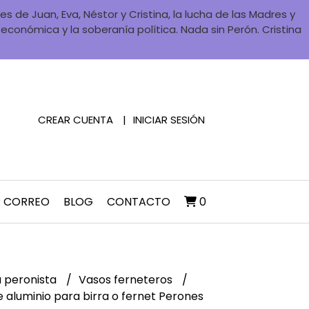
 de Juan, Eva, Néstor y Cristina, la lucha de las Madres y
a económica y la soberanía política. Nada sin Perón. Cristina
CREAR CUENTA
INICIAR SESIÓN
R CORREO
BLOG
CONTACTO
0
 peronista
Vasos ferneteros
 aluminio para birra o fernet Perones