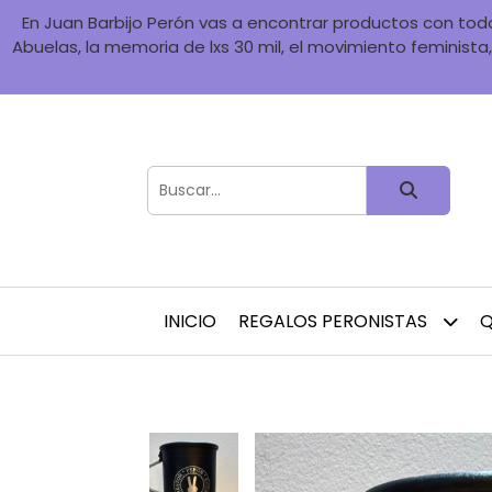
En Juan Barbijo Perón vas a encontrar productos con toda 
Abuelas, la memoria de lxs 30 mil, el movimiento feminista, 
INICIO
REGALOS PERONISTAS
Q