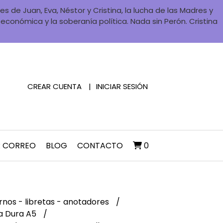
 de Juan, Eva, Néstor y Cristina, la lucha de las Madres y
a económica y la soberanía política. Nada sin Perón. Cristina
CREAR CUENTA
INICIAR SESIÓN
R CORREO
BLOG
CONTACTO
0
nos - libretas - anotadores
a Dura A5