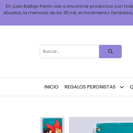
En Juan Barbijo Perón vas a encontrar productos con toda 
Abuelas, la memoria de lxs 30 mil, el movimiento feminista, 
INICIO
REGALOS PERONISTAS
Q