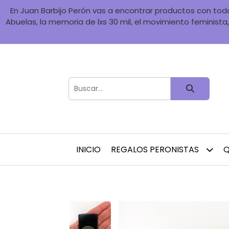
En Juan Barbijo Perón vas a encontrar productos con toda 
Abuelas, la memoria de lxs 30 mil, el movimiento feminista, 
INICIO
REGALOS PERONISTAS
Q