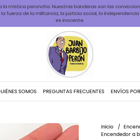
la mística peroncha. Nuestras banderas son las convicciones
la fuerza de la militancia, la justicia social, la independenci
es inocente.
UIÉNES SOMOS
PREGUNTAS FRECUENTES
ENVÍOS PO
Inicio
Encen
Encendedor a b