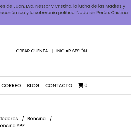
 de Juan, Eva, Néstor y Cristina, la lucha de las Madres y
a económica y la soberanía política. Nada sin Perón. Cristina
CREAR CUENTA
INICIAR SESIÓN
R CORREO
BLOG
CONTACTO
0
dedores
Bencina
encina YPF