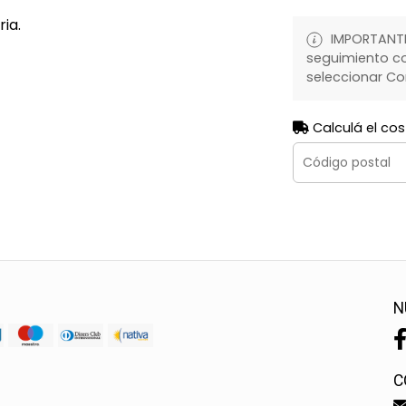
ia.
IMPORTANTE:
seguimiento co
seleccionar Co
Calculá el cos
N
C