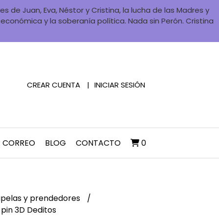
 de Juan, Eva, Néstor y Cristina, la lucha de las Madres y
a económica y la soberanía política. Nada sin Perón. Cristina
CREAR CUENTA
INICIAR SESIÓN
R CORREO
BLOG
CONTACTO
0
pelas y prendedores
pin 3D Deditos