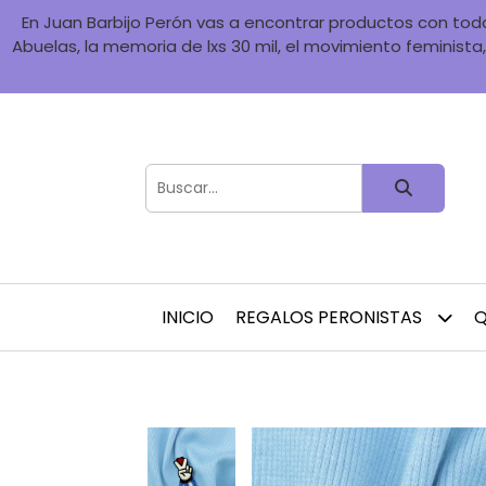
En Juan Barbijo Perón vas a encontrar productos con toda 
Abuelas, la memoria de lxs 30 mil, el movimiento feminista, 
INICIO
REGALOS PERONISTAS
Q