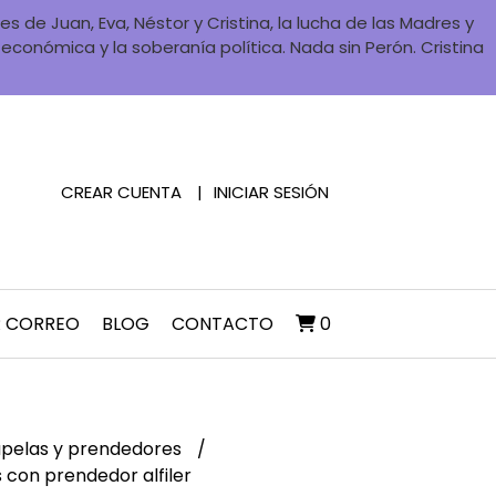
 de Juan, Eva, Néstor y Cristina, la lucha de las Madres y
a económica y la soberanía política. Nada sin Perón. Cristina
CREAR CUENTA
INICIAR SESIÓN
R CORREO
BLOG
CONTACTO
0
pelas y prendedores
 con prendedor alfiler