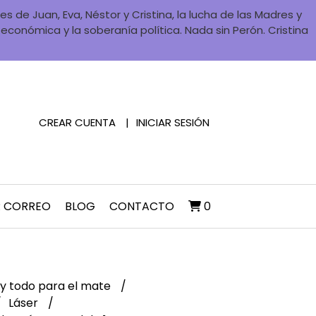
 de Juan, Eva, Néstor y Cristina, la lucha de las Madres y
a económica y la soberanía política. Nada sin Perón. Cristina
CREAR CUENTA
INICIAR SESIÓN
R CORREO
BLOG
CONTACTO
0
y todo para el mate
Láser