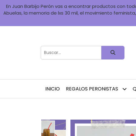
En Juan Barbijo Perón vas a encontrar productos con toda 
Abuelas, la memoria de lxs 30 mil, el movimiento feminista, 
INICIO
REGALOS PERONISTAS
Q