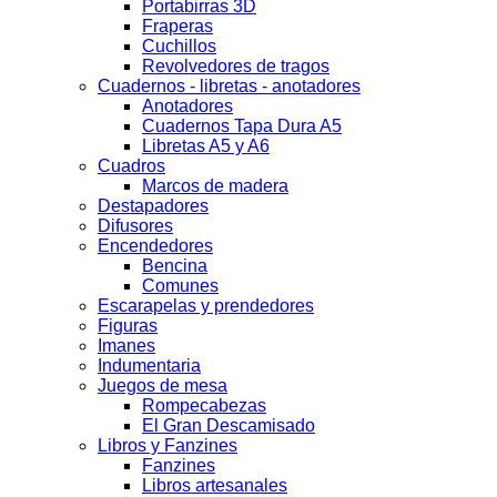
Portabirras 3D
Fraperas
Cuchillos
Revolvedores de tragos
Cuadernos - libretas - anotadores
Anotadores
Cuadernos Tapa Dura A5
Libretas A5 y A6
Cuadros
Marcos de madera
Destapadores
Difusores
Encendedores
Bencina
Comunes
Escarapelas y prendedores
Figuras
Imanes
Indumentaria
Juegos de mesa
Rompecabezas
El Gran Descamisado
Libros y Fanzines
Fanzines
Libros artesanales