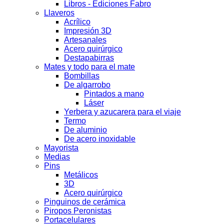
Libros - Ediciones Fabro
Llaveros
Acrílico
Impresión 3D
Artesanales
Acero quirúrgico
Destapabirras
Mates y todo para el mate
Bombillas
De algarrobo
Pintados a mano
Láser
Yerbera y azucarera para el viaje
Termo
De aluminio
De acero inoxidable
Mayorista
Medias
Pins
Metálicos
3D
Acero quirúrgico
Pinguinos de cerámica
Piropos Peronistas
Portacelulares