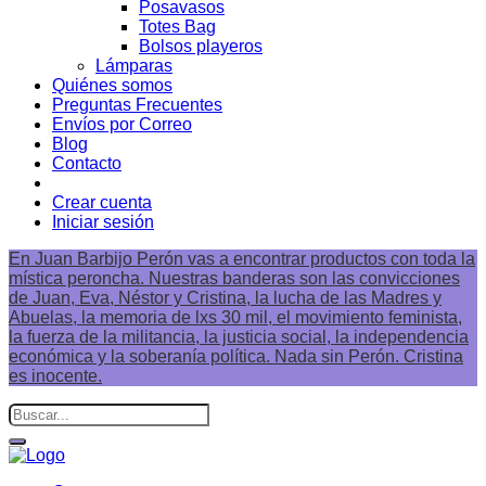
Posavasos
Totes Bag
Bolsos playeros
Lámparas
Quiénes somos
Preguntas Frecuentes
Envíos por Correo
Blog
Contacto
Crear cuenta
Iniciar sesión
En Juan Barbijo Perón vas a encontrar productos con toda la
mística peroncha. Nuestras banderas son las convicciones
de Juan, Eva, Néstor y Cristina, la lucha de las Madres y
Abuelas, la memoria de lxs 30 mil, el movimiento feminista,
la fuerza de la militancia, la justicia social, la independencia
económica y la soberanía política. Nada sin Perón. Cristina
es inocente.