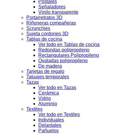
Postales
Señaladores
Vinilo transparente
Portarretratos 3D
Riñoneras compañeras
Scrunchies
Sujeta cordones 3D
Tablas de cocina
Ver todo en Tablas de cocina
Redondas polipropileno
Rectangulares Polipropileno
Ovaladas polipropileno
De madera
Tarjetas de regalo
Tatuajes temporales
Tazas
Ver todo en Tazas
Cerámica
Vidrio
Aluminio
Textiles
Ver todo en Textiles
Individuales
Delantales
Pañuelos