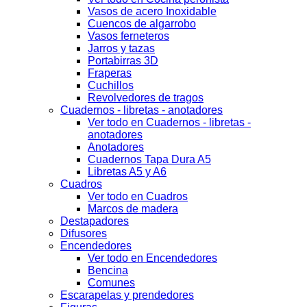
Vasos de acero Inoxidable
Cuencos de algarrobo
Vasos ferneteros
Jarros y tazas
Portabirras 3D
Fraperas
Cuchillos
Revolvedores de tragos
Cuadernos - libretas - anotadores
Ver todo en Cuadernos - libretas -
anotadores
Anotadores
Cuadernos Tapa Dura A5
Libretas A5 y A6
Cuadros
Ver todo en Cuadros
Marcos de madera
Destapadores
Difusores
Encendedores
Ver todo en Encendedores
Bencina
Comunes
Escarapelas y prendedores