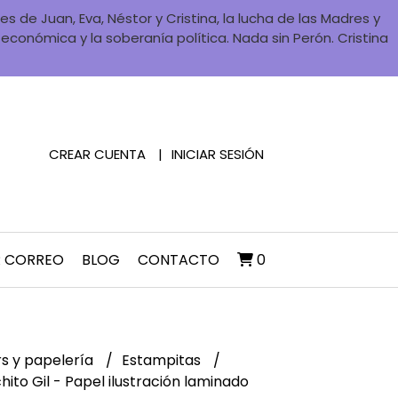
 de Juan, Eva, Néstor y Cristina, la lucha de las Madres y
a económica y la soberanía política. Nada sin Perón. Cristina
CREAR CUENTA
INICIAR SESIÓN
R CORREO
BLOG
CONTACTO
0
rs y papelería
Estampitas
ito Gil - Papel ilustración laminado