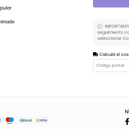
opular
aminado
IMPORTANTE:
seguimiento co
seleccionar Co
Calculá el cos
N