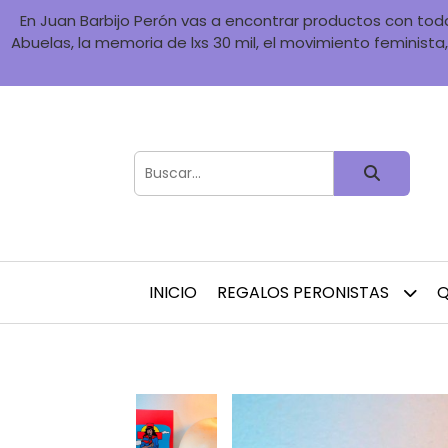
En Juan Barbijo Perón vas a encontrar productos con toda 
Abuelas, la memoria de lxs 30 mil, el movimiento feminista, 
INICIO
REGALOS PERONISTAS
Q