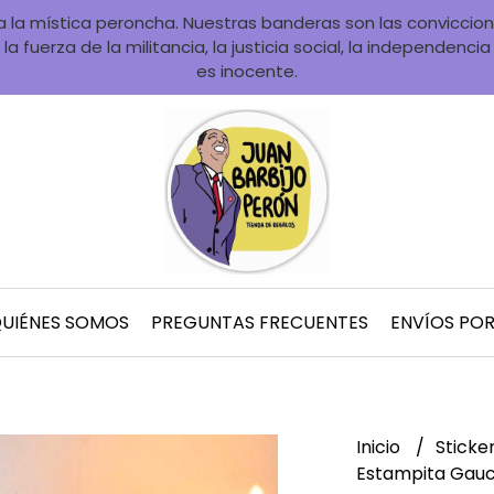
la mística peroncha. Nuestras banderas son las convicciones
la fuerza de la militancia, la justicia social, la independenci
es inocente.
UIÉNES SOMOS
PREGUNTAS FRECUENTES
ENVÍOS PO
Inicio
Sticke
Estampita Gauch