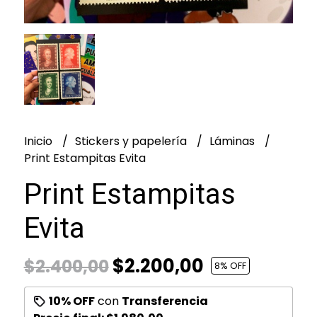
Inicio
Stickers y papelería
Láminas
Print Estampitas Evita
Print Estampitas
Evita
$2.200,00
$2.400,00
8
% OFF
10% OFF
con
Transferencia