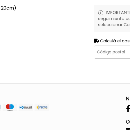
x 20cm)
IMPORTANTE:
seguimiento co
seleccionar Co
Calculá el cos
N
C