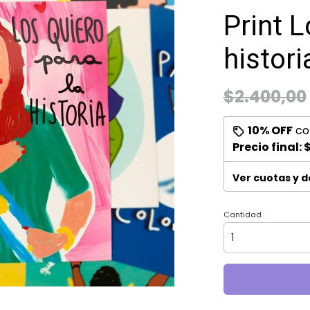
Print L
histori
$2.400,00
10% OFF
co
Precio final:
$
Ver cuotas y 
Cantidad