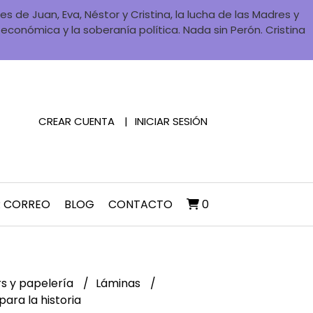
 de Juan, Eva, Néstor y Cristina, la lucha de las Madres y
a económica y la soberanía política. Nada sin Perón. Cristina
CREAR CUENTA
INICIAR SESIÓN
R CORREO
BLOG
CONTACTO
0
rs y papelería
Láminas
para la historia