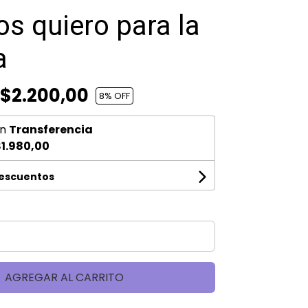
os quiero para la
a
$2.200,00
8
% OFF
n
Transferencia
1.980,00
descuentos
AGREGAR AL CARRITO